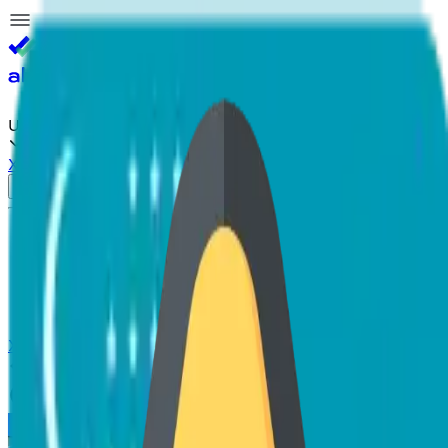
Akam
Pro
UZ
Xatolar va takliflar
Kirish
Bosh sahifa
Mavzuli test
Blok test
Oliygohlar
Yangiliklar
Xatolar va takliflar
Ortga qaytish