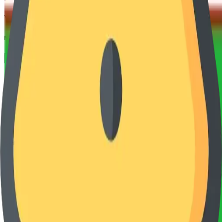
Yo'nalishdagi fanlar
Matematika / Ingliz tili
Ariza qoldirish
Akam bilan talaba bo‘ling
so'm/30
kun
Pro ga obuna bo'lish
Bizning platforma — O‘zbekiston bo‘ylab abituriyentlar
uchun yaratilgan zamonaviy va qulay test tizimi bo‘lib,
turli fanlardan bilimlaringizni sinash, tayyorgarlik
darajangizni baholash va imtihonlarga samarali
tayyorlanishingizga yordam beradi.