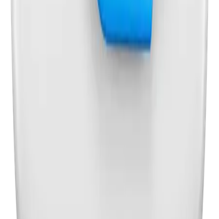
1503
Prezident maktabi
Prezident Maktabi testlari. 6-7-sinflar. 2024-yil
4.57
15
test
3899
Prezident maktabi
Prezident Maktabi testlari. 4-5-sinflar. 2025-yil
4.64
16
test
8900
Prezident maktabi
Prezident Maktabi testlari. Umumiy sinov test - 3.
2025-yil