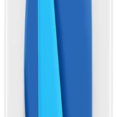
Prezident Maktabi testlari. 4-5-sinflar. 2024-yil
4.44
25
test
4571
Prezident maktabi
Aralash turdagi masalalar.
3.44
43
test
2449
Prezident maktabi
Prezident Maktabi testlari. 4-5-sinflar. 2023-yil
4.52
15
test
3452