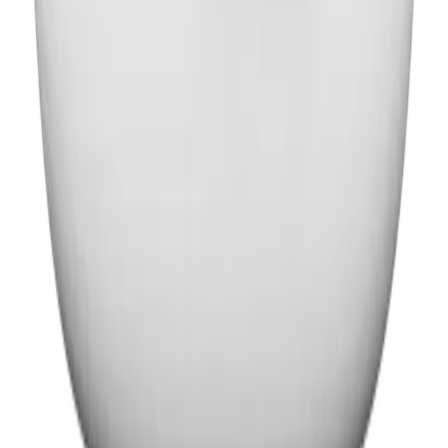
5
80
test
1612
Prezident maktabi
Prezident Maktabi testlari. 7-8-sinflar. 2024-yil
4.62
15
test
1724
Akam bilan talaba bo‘ling
so'm/30
kun
Pro ga obuna bo'lish
Bizning platforma — O‘zbekiston bo‘ylab abituriyentlar