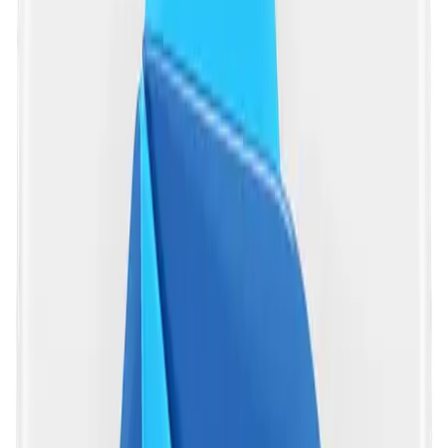
Prezident maktabi
Prezident Maktabi testlari. Umumiy sinov test - 6.
2025-yil
3.4
80
test
1703
Prezident maktabi
Yangi
Prezident maktabi, Test -1
4.84
23
test
3111
Prezident maktabi
Prezident Maktabi testlari. Sonlarga oid masalalar.