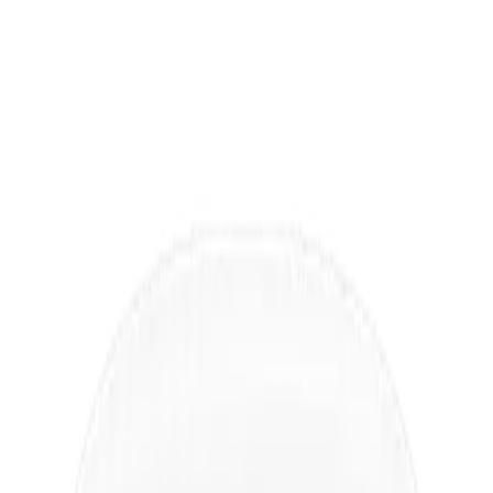
Akam
Pro
UZ
Xatolar va takliflar
Kirish
Bosh sahifa
Mavzuli test
Blok test
Oliygohlar
Yangiliklar
Xatolar va takliflar
Bilimingizni sinovdan
o’tkazadigan joy!