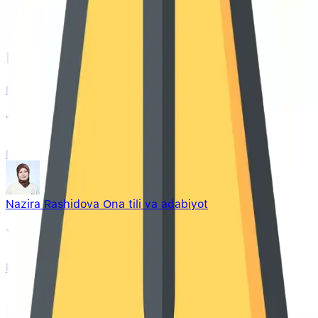
Mashxur kurslar
Barchasi
Top o'qituvchilar
Barchasi
Nazira Rashidova
Ona tili va adabiyot
Yangi kurslar
Barchasi