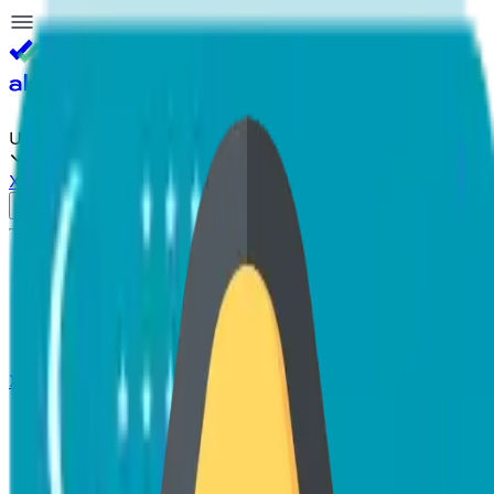
Akam
Pro
UZ
Xatolar va takliflar
Kirish
Bosh sahifa
Mavzuli test
Blok test
Oliygohlar
Yangiliklar
Xatolar va takliflar