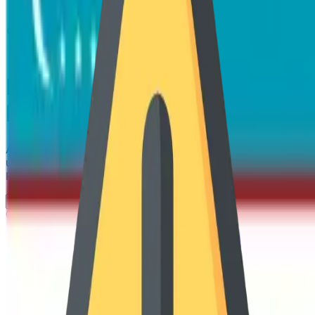
Mashxur o’qituvchilar
kurslari
Akam sizga DTM testlari, imtihon materiallari va
universitet tanlash jarayonida yordam beradi.
Rivojlanishingizni biz bilan boshlang!