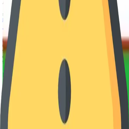
Akam bilan talaba bo‘ling
so'm/30
kun
Pro ga obuna bo'lish
Bizning platforma — O‘zbekiston bo‘ylab abituriyentlar
uchun yaratilgan zamonaviy va qulay test tizimi bo‘lib,
turli fanlardan bilimlaringizni sinash, tayyorgarlik
darajangizni baholash va imtihonlarga samarali
tayyorlanishingizga yordam beradi.
Biz bilan bog'lanish
Tel
:
+998 99 146 79 70
+998 91 797 97 49
Manzil
:
Toshkent shahri, Ahmad Donish ko'chasi, 20A
100180
Ijtimoiy tarmoqlarimiz
Instagram